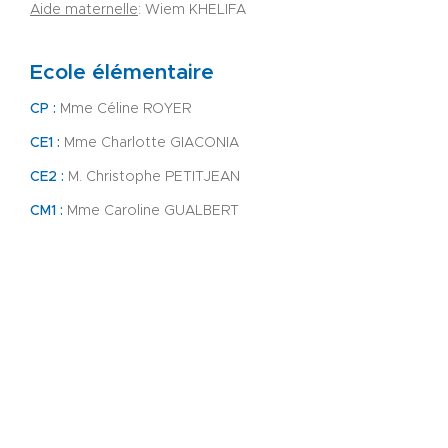
Aide maternelle
: Wiem KHELIFA
Ecole élémentaire
CP :
Mme Céline ROYER
CE1 :
Mme Charlotte GIACONIA
CE2 :
M. Christophe PETITJEAN
CM1 :
Mme Caroline GUALBERT
CM2 :
Mme Isabelle PION
Regroupement d'adaptation (RASED)
:
Mme Cécile COLLOD (lundi et jeudi)
Personnel éducation :
Mme Sonia
RIGOT
Chef d'établissement du premier
degré (école) :
Mme ANGELIER
Chef d'établissement du second
degré (collège) :
M. DA CUNHA